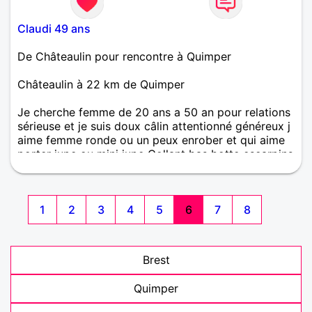
Claudi 49 ans
De Châteaulin pour rencontre à Quimper
Châteaulin à 22 km de Quimper
Je cherche femme de 20 ans a 50 an pour relations
sérieuse et je suis doux câlin attentionné généreux j
aime femme ronde ou un peux enrober et qui aime
porter jupe ou mini jupe Collant bas botte escarpins
autour de Chateaulin
1
2
3
4
5
6
7
8
Brest
Quimper