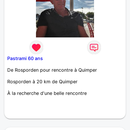
Pastrami 60 ans
De Rosporden pour rencontre à Quimper
Rosporden à 20 km de Quimper
À la recherche d'une belle rencontre