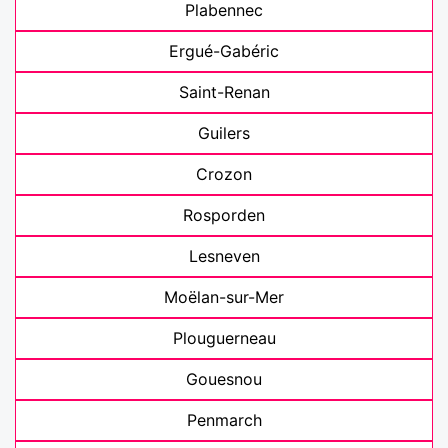
Plabennec
Ergué-Gabéric
Saint-Renan
Guilers
Crozon
Rosporden
Lesneven
Moëlan-sur-Mer
Plouguerneau
Gouesnou
Penmarch