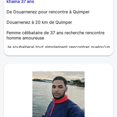
khaina 37 ans
De Douarnenez pour rencontre à Quimper
Douarnenez à 20 km de Quimper
Femme célibataire de 37 ans recherche rencontre
homme amoureuse
Je souhaiterai tout simplement rencontrer quelqu'un
de bien, sincère, honnête, gentil pas vantard, juste
un peu de bonheur dans ce monde de brutes.