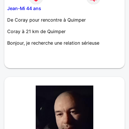
Jean-Mi 44 ans
De Coray pour rencontre à Quimper
Coray à 21 km de Quimper
Bonjour, je recherche une relation sérieuse