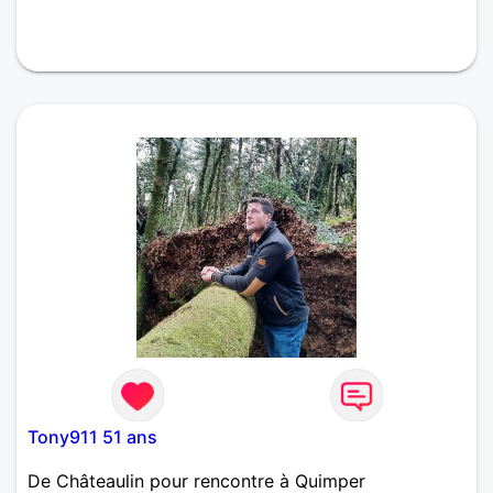
Tony911 51 ans
De Châteaulin pour rencontre à Quimper