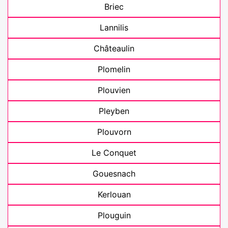
Briec
Lannilis
Châteaulin
Plomelin
Plouvien
Pleyben
Plouvorn
Le Conquet
Gouesnach
Kerlouan
Plouguin