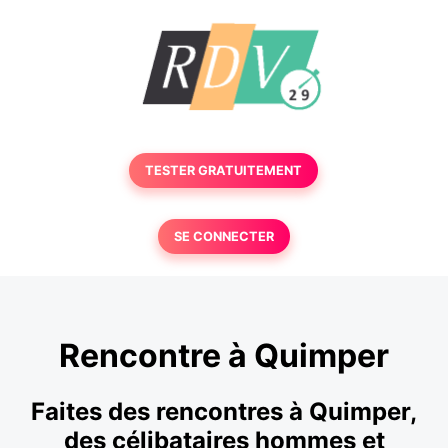
TESTER GRATUITEMENT
SE CONNECTER
Rencontre à Quimper
Faites des rencontres à Quimper,
des célibataires hommes et