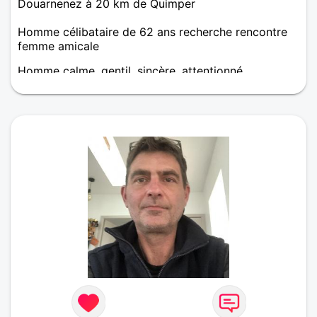
Douarnenez à 20 km de Quimper
Homme célibataire de 62 ans recherche rencontre
femme amicale
Homme calme ,gentil ,sincère, attentionné,
recherche une femme même critère et plus.