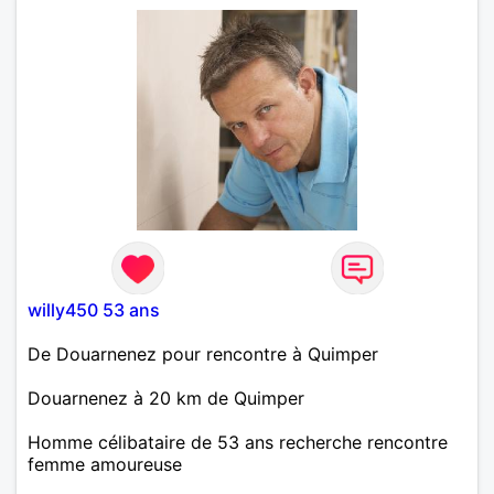
willy450 53 ans
De Douarnenez pour rencontre à Quimper
Douarnenez à 20 km de Quimper
Homme célibataire de 53 ans recherche rencontre
femme amoureuse