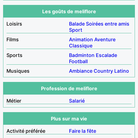
Les goûts de meliflore
Loisirs
Balade
Soirées entre amis
Sport
Films
Animation
Aventure
Classique
Sports
Badminton
Escalade
Football
Musiques
Ambiance
Country
Latino
Profession de meliflore
Métier
Salarié
Plus sur ma vie
Activité préférée
Faire la fête