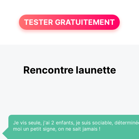
TESTER GRATUITEMENT
Rencontre launette
Je vis seule, j'ai 2 enfants, je suis sociable, détermin
moi un petit signe, on ne sait jamais !