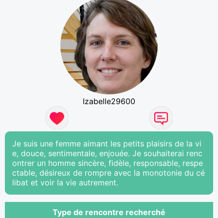
Izabelle29600
Je suis une femme aimant les petits plaisirs de la vi
e, douce, sentimentale, enjouée. Je souhaiterai renc
ontrer un homme sincère, fidèle, responsable, respe
ctable, désireux de rompre avec la monotonie du cé
libat et voir la vie autrement.
Type de rencontre recherché