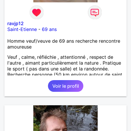
ravjp12
Saint-Etienne
-
69 ans
Homme veuf/veuve de 69 ans recherche rencontre
amoureuse
Veuf , calme, réfléchie , attentionné , respect de
l'autre , aimant particulièrement la nature . Pratique
le sport ( pas dans une salle) et la randonnée.
Recherche personne (50 km environ autour de saint
étienne) pour finir le reste de ma vie , sereinement ,
Voir le profil
en parfaite harmonie et confiance.