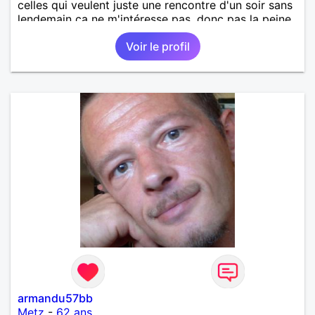
celles qui veulent juste une rencontre d'un soir sans
lendemain ça ne m'intéresse pas, donc pas la peine
de me contacter. J'aime la nature, le sport en
Voir le profil
général, les randonnées, les sorties entre amis et en
famille. Je suis d'un naturel plutôt timide d'ou mon
inscription( par contre une fois que je connais la
personne, je suis assez "déconneur") . Mes défauts
et /ou qualités: émotif, sensible, impulsif dans mes
choix ( mais je sais relativiser selon les situations),
réservé , toujours optimiste, quelquefois un petit
manque de confiance en moi . Je suis loyal,
honnête, pas toujours patient mais très intègre et
d'une humeur très joyeuse.
armandu57bb
Metz
-
62 ans