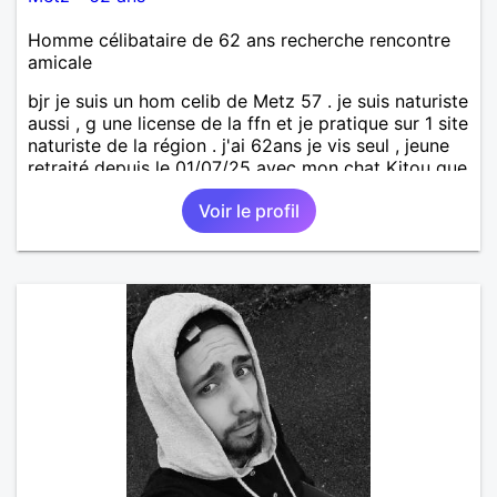
Homme célibataire de 62 ans recherche rencontre
amicale
bjr je suis un hom celib de Metz 57 . je suis naturiste
aussi , g une license de la ffn et je pratique sur 1 site
naturiste de la région . j'ai 62ans je vis seul , jeune
retraité depuis le 01/07/25 avec mon chat Kitou que
j'ai adopté en 04/2023 , je recherche une femme
Voir le profil
pour amitié et compagnie , partager des moments
de détente , de loisirs et d'intimités dans le respect
mutuel sur ma région du 57/54.