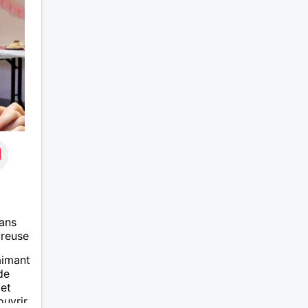
ans
ureuse
 aimant
de
et
uvrir.