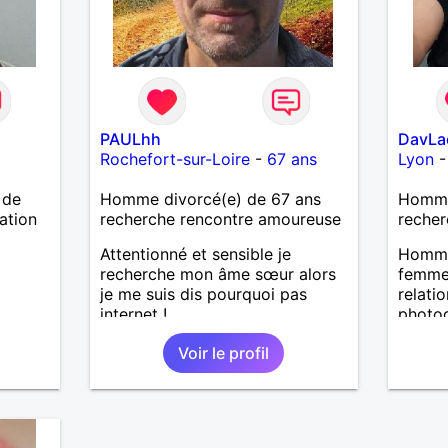
PAULhh
DavLa
Rochefort-sur-Loire
-
67 ans
Lyon
 de
Homme divorcé(e) de 67 ans
Homme
ation
recherche rencontre amoureuse
recher
Attentionné et sensible je
Homme
recherche mon âme sœur alors
femme 
je me suis dis pourquoi pas
relatio
internet !
photog
mais l
Voir le profil
bricole
mais a
calme 
série 
reste 