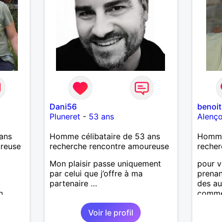
Dani56
benoit
Pluneret
-
53 ans
Alenç
ans
Homme célibataire de 53 ans
Homme
ureuse
recherche rencontre amoureuse
recher
Mon plaisir passe uniquement
pour v
par celui que j’offre à ma
prenan
partenaire …
des aut
n.
comme
Voir le profil
hoses :