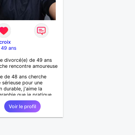
croix
-
49 ans
 divorcé(e) de 49 ans
che rencontre amoureuse
 de 48 ans cherche
sérieuse pour une
n durable, j'aime la
raphie que je pratique,
'art en général, j'aime
Voir le profil
r, marcher, resto, ciné,
ussi passer des moments
devant un bon film ou une
avec un plateau repas. le
est à découvrir.