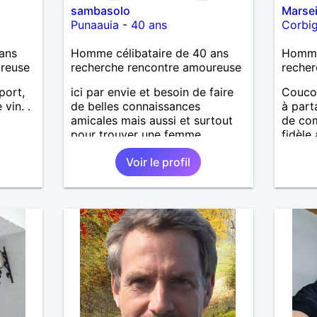
sambasolo
Marsei
sions
Punaauia
-
40 ans
Corbi
Si tu
er une
ans
Homme célibataire de 40 ans
Homme 
ureuse
recherche rencontre amoureuse
recher
port,
ici par envie et besoin de faire
Coucou
 vin. .
de belles connaissances
à part
amicales mais aussi et surtout
de com
pour trouver une femme
fidèle
naturelle et sincère pour faire un
beauco
Voir le profil
long bout de chemin à deux.
douceu
pas à 
départ
mets f
Marsei