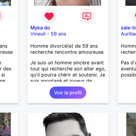
Myka do
sale-
Vineuil
-
59 ans
Aurilla
ans
Homme divorcé(e) de 59 ans
Homme
ureuse
recherche rencontre amoureuse
recher
e
Je suis un homme sincère avant
Pas d'
r des
tout qui recherche son alter ego,
aventu
 si
qu'il pourra chérir et soutenir. Je
possib
une
suis spontané et joyeux de
nature. J'apprécie les
Voir le profil
promenades, les bons restos, le
théâtre, les expositions etc.
Commençons par dialoguer.