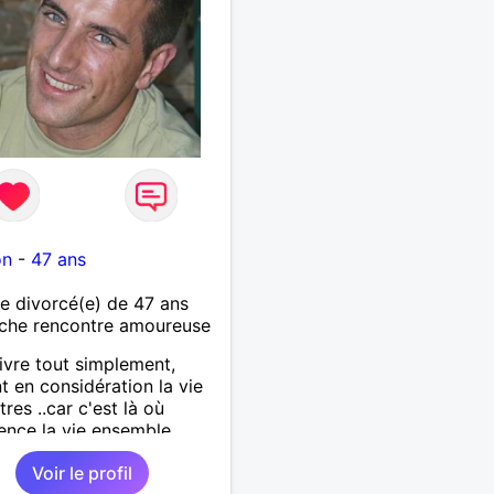
on
-
47 ans
 divorcé(e) de 47 ans
che rencontre amoureuse
ivre tout simplement,
t en considération la vie
res ..car c'est là où
nce la vie ensemble.
Voir le profil