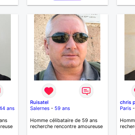
 aussi
s
’un
lation
basée
pect.
Ruisatel
chris 
44 ans
Salernes
-
59 ans
Paris
ans
Homme célibataire de 59 ans
Homme
ureuse
recherche rencontre amoureuse
recher