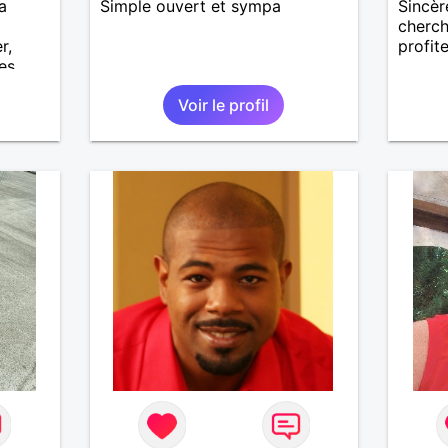
a
Simple ouvert et sympa
Sincèr
cherch
r,
profite
les
Voir le profil
esseur
e
eiller,
 chose
ité
rfois
si un
e
nvie,
e de
n
sé ou
à
artant.
c qui