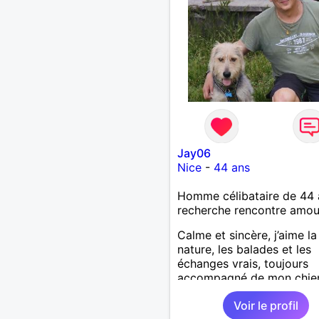
Jay06
Nice
-
44 ans
Homme célibataire de 44 
recherche rencontre amo
Calme et sincère, j’aime la
nature, les balades et les
échanges vrais, toujours
accompagné de mon chie
Curieux et créatif, je me
Voir le profil
passionne pour plein de c