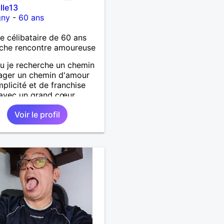
lle13
gny
-
60 ans
célibataire de 60 ans
che rencontre amoureuse
 je recherche un chemin
ager un chemin d'amour
plicité et de franchise
 avec un grand cœur
up de tendresse et de
Voir le profil
r à donner. PS je n'habite
Marseille j'habite dans le
ement de la Nièvre 58
an de l'Olympique de
lle