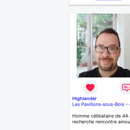
j’aime inventer, créer, mais
m’enthousiasmer pour les
projets et les passions de
autres. Je cherche quelqu
avec qui construire une re
sérieuse et authentique, 
sur la complicité et le res
Highlander
Les Pavillons-sous-Bois
-
Homme célibataire de 44 
recherche rencontre amo