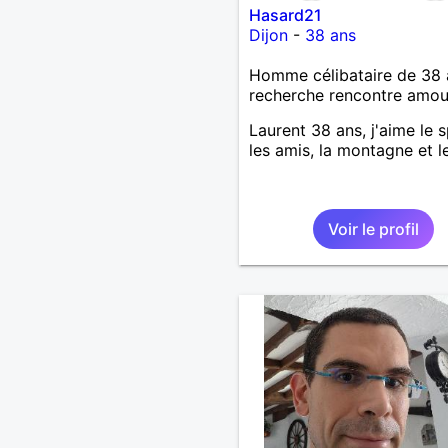
Hasard21
partager autant les discus
Dijon
-
38 ans
que les moments simples. 
aimes t’émerveiller et cré
Homme célibataire de 38 
belle complicité, faisons
recherche rencontre amo
connaissance.
Laurent 38 ans, j'aime le s
les amis, la montagne et le
Voir le profil