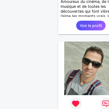
Amoureux du cinéma, de l
musique et de toutes les
découvertes qui font vibre
j’aime les moments vrais, 
échanges sincères et les
Voir le profil
émotions partagées. Prof
des écoles, j’ai la chance
d’exercer un métier qui m
ressemble : transmettre, év
encourager. Il y a quelque
de précieux dans la sincér
des enfants qu’on perd pa
en grandissant. J’écris aus
roman — un univers que j
construis depuis quelques
années avec beaucoup d’e
entre imagination et quêt
sens. Entre un bon film, u
concert, un resto improvi
une soirée plus tranquille 
refaire le monde, je suis p
Je recherche une femme
authentique, curieuse, ave