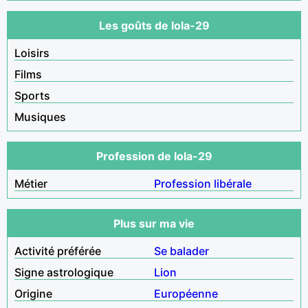
Les goûts de lola-29
Loisirs
Films
Sports
Musiques
Profession de lola-29
Métier
Profession libérale
Plus sur ma vie
Activité préférée
Se balader
Signe astrologique
Lion
Origine
Européenne