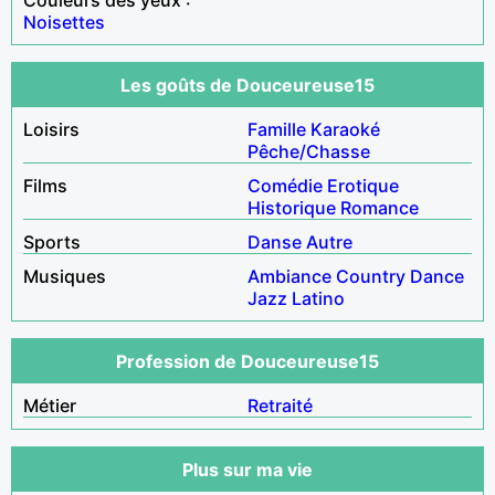
Noisettes
Les goûts de Douceureuse15
Loisirs
Famille
Karaoké
Pêche/Chasse
Films
Comédie
Erotique
Historique
Romance
Sports
Danse
Autre
Musiques
Ambiance
Country
Dance
Jazz
Latino
Profession de Douceureuse15
Métier
Retraité
Plus sur ma vie