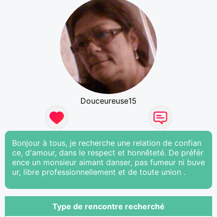
Douceureuse15
Bonjour à tous, je recherche une relation de confian
ce, d'amour, dans le respect et honnêteté. De préfér
ence un monsieur aimant danser, pas fumeur ni buve
ur, libre professionnellement et de toute union .
Type de rencontre recherché