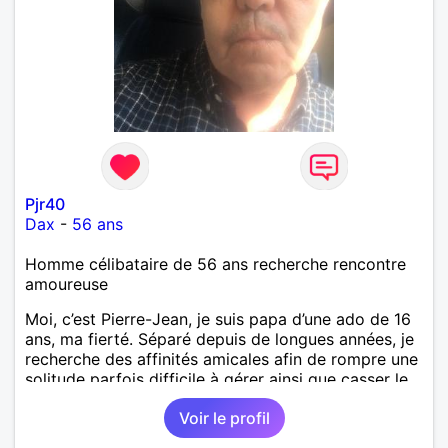
Pjr40
Dax
-
56 ans
Homme célibataire de 56 ans recherche rencontre
amoureuse
Moi, c’est Pierre-Jean, je suis papa d’une ado de 16
ans, ma fierté. Séparé depuis de longues années, je
recherche des affinités amicales afin de rompre une
solitude parfois difficile à gérer ainsi que casser le
vague à l’âme. L’amitié reste extrêmement
Voir le profil
importante à mes yeux mais peut se décliner en des
sentiments plus puissants. « Le temps fera son