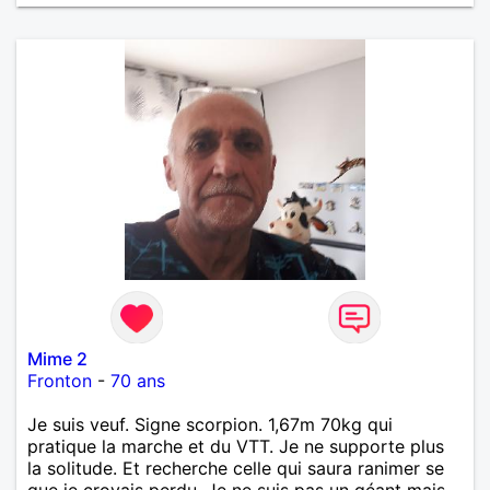
œuvre » disait Arthur Schopenhauer, philosophe
allemand que j’adore. J’aime discuter sans pour
autant être trop locace. Je suis bourré de qualités
avec très peu de défauts. Je suis altruiste,
bienveillant, empathique, attentionné, honnête,
respectueux, doux de caractère et compréhensif : je
laisse « glisser » beaucoup de choses. Mais ne vous
m’éprenez pas Mesdames, si une personne que
j’aime me trahit une fois, il n’y aura pas de seconde
chance et je l’effacerai à « vitam eternam ».
Néanmoins, je suis un tout petit peu maniaque ainsi
qu’impatient. J’essaye de faire des efforts. Rien de
bien dramatique ! Du moins je le pense……Je suis un
homme facile à vivre. À vous si vous le souhaitez,
d’apprendre à me connaître davantage. J’en serai
ravi….A très bientôt je l’espère.
Mime 2
Fronton
-
70 ans
Je suis veuf. Signe scorpion. 1,67m 70kg qui
pratique la marche et du VTT. Je ne supporte plus
la solitude. Et recherche celle qui saura ranimer se
que je croyais perdu. Je ne suis pas un géant mais