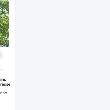
ns
ans
ureuse
onne.