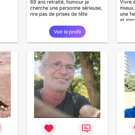
69 ans retraité, humour je
Vivre 
cherche une personne sérieuse,
mieux.
rire pas de prises de tête
une fe
et sin
moment
Voir le profil
balade
souhai
J'aime
de ran
se rel
finale
temps.
dire e
revan
contac
d'info