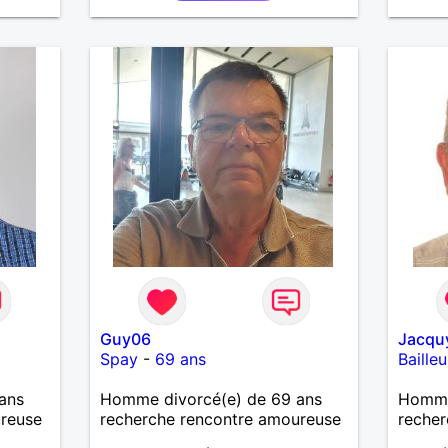
Guy06
Jacqu
Spay
-
69 ans
Bailleu
ans
Homme divorcé(e) de 69 ans
Homme
ureuse
recherche rencontre amoureuse
recher