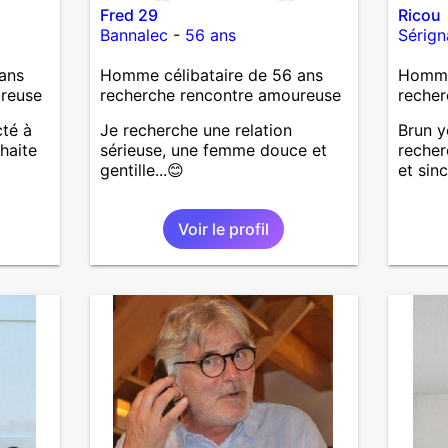
Fred 29
Ricou
Bannalec
-
56 ans
Sérign
ans
Homme célibataire de 56 ans
Homme 
ureuse
recherche rencontre amoureuse
recher
cté à
Je recherche une relation
Brun y
haite
sérieuse, une femme douce et
recher
gentille...😊
et sin
Voir le profil