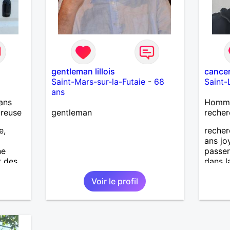
gentleman lillois
cance
Saint-Mars-sur-la-Futaie
-
68
Saint-
ans
ans
Homme 
ureuse
gentleman
recher
e,
reche
ans jo
ne
passe
r des
dans l
er,
attend
Voir le profil
ays