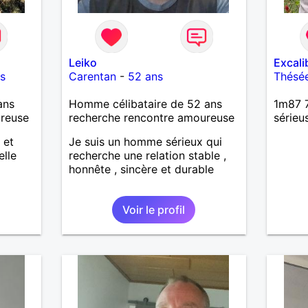
Leiko
Excali
s
Carentan
-
52 ans
Thésé
ans
Homme célibataire de 52 ans
1m87 7
ureuse
recherche rencontre amoureuse
sérieu
 et
Je suis un homme sérieux qui
elle
recherche une relation stable ,
honnête , sincère et durable
Voir le profil