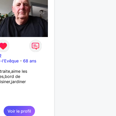
2
y-l'Evêque
-
68 ans
traite,aime les
es,bord de
isiner,jardiner
Voir le profil