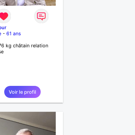
bur
e
-
61 ans
6 kg châtain relation
se
Voir le profil