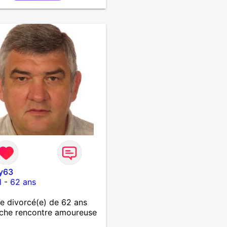
y63
l
-
62 ans
 divorcé(e) de 62 ans
che rencontre amoureuse