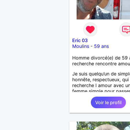
Eric 03
Moulins
-
59 ans
Homme divorcé(e) de 59 
recherche rencontre amo
Je suis quelqu’un de simpl
honnête, respectueux, qui
recherche l amour avec u
femme simple pour passe
moments agréables :discut
Voir le profil
voyager, visiter d’autres p
sans prise de tête.