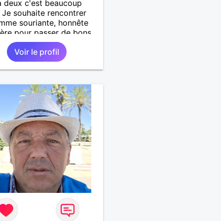
à deux c'est beaucoup
 Je souhaite rencontrer
mme souriante, honnête
cère pour passer de bons
s, qui aime plaisanter, se
Voir le profil
r et partager, je le
te, notre complicité.
 beaucoup les chantiers
donnée pour se défouler,
axer, se détendre et
ment prendre du bon
 C'est difficile de tout
n quelques lignes. En
che, vous pouvez me
ter pour avoir plus
rmations. A bientôt