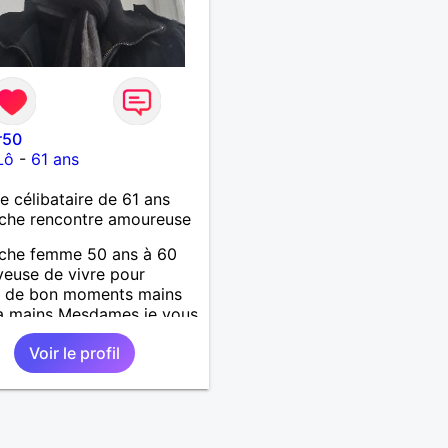
r50
Lô
-
61 ans
célibataire de 61 ans
che rencontre amoureuse
rche femme 50 ans à 60
yeuse de vivre pour
r de bon moments mains
a mains Mesdames je vous
 de vous lire .
Voir le profil