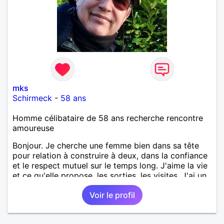
mks
Schirmeck
-
58 ans
Homme célibataire de 58 ans recherche rencontre
amoureuse
Bonjour. Je cherche une femme bien dans sa tête
pour relation à construire à deux, dans la confiance
et le respect mutuel sur le temps long. J'aime la vie
et ce qu'elle propose, les sorties, les visites. J'ai un
bon relationnel chaleureux, mais aussi ancré, posé.
Voir le profil
Ma situation personnelle est stable. Je souhaite
rencontrer une femme bien dans sa vie pour
avancer à deux. avec joie, complicité, affection.