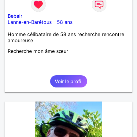
d’apprendre à me connaître davantage. J’en serai
ravi….A très bientôt je l’espère.
Bebair
Lanne-en-Barétous
-
58 ans
Homme célibataire de 58 ans recherche rencontre
amoureuse
Recherche mon âme sœur
Voir le profil