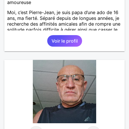
amoureuse
Moi, c’est Pierre-Jean, je suis papa d’une ado de 16
ans, ma fierté. Séparé depuis de longues années, je
recherche des affinités amicales afin de rompre une
solitude parfois difficile à gérer ainsi que casser le
vague à l’âme. L’amitié reste extrêmement
Voir le profil
importante à mes yeux mais peut se décliner en des
sentiments plus puissants. « Le temps fera son
œuvre » disait Arthur Schopenhauer, philosophe
allemand que j’adore. J’aime discuter sans pour
autant être trop locace. Je suis bourré de qualités
avec très peu de défauts. Je suis altruiste,
bienveillant, empathique, attentionné, honnête,
respectueux, doux de caractère et compréhensif : je
laisse « glisser » beaucoup de choses. Mais ne vous
m’éprenez pas Mesdames, si une personne que
j’aime me trahit une fois, il n’y aura pas de seconde
chance et je l’effacerai à « vitam eternam ».
Néanmoins, je suis un tout petit peu maniaque ainsi
qu’impatient. J’essaye de faire des efforts. Rien de
bien dramatique ! Du moins je le pense……Je suis un
homme facile à vivre. À vous si vous le souhaitez,