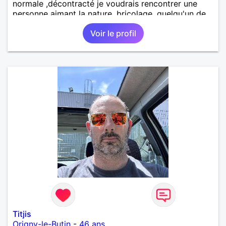
normale ,décontracté je voudrais rencontrer une
personne aimant la nature ,bricolage ,quelqu'un de
simple et naturel à vos claviers mesdames
Voir le profil
Titjis
Origny-le-Butin
-
46 ans