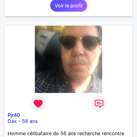
Voir le profil
affectueux, j’adore les petits moments de tendresse
et les calinous réguliers 😊❤️ La solitude finit parfois
par peser, alors si tu es en Nouvelle-Calédonie et
que tu crois encore à un amour vrai, prenons le
temps de discuter… et laissons l’avenir nous guider
🌹
Pjr40
Dax
-
56 ans
Homme célibataire de 56 ans recherche rencontre