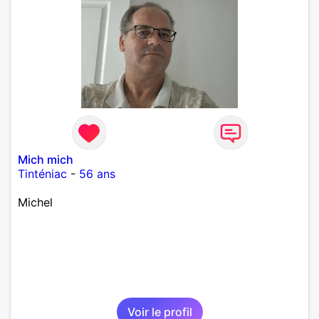
Mich mich
Tinténiac
-
56 ans
Michel
Voir le profil