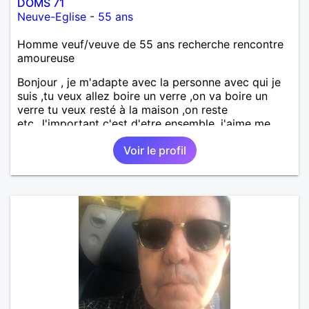
DOMS 71
Neuve-Eglise
-
55 ans
Homme veuf/veuve de 55 ans recherche rencontre
amoureuse
Bonjour , je m'adapte avec la personne avec qui je
suis ,tu veux allez boire un verre ,on va boire un
verre tu veux resté à la maison ,on reste
etc...l'important c'est d'etre ensemble .j'aime me
balader , faire du sport , regarder des film , aller au
Voir le profil
théatre etc et j'aime par dessus tous rire