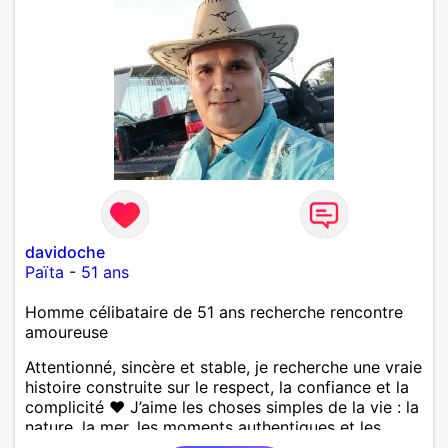
bienveillant, empathique, attentionné, honnête,
respectueux, doux de caractère et compréhensif : je
laisse « glisser » beaucoup de choses. Mais ne vous
m’éprenez pas Mesdames, si une personne que
j’aime me trahit une fois, il n’y aura pas de seconde
chance et je l’effacerai à « vitam eternam ».
Néanmoins, je suis un tout petit peu maniaque ainsi
qu’impatient. J’essaye de faire des efforts. Rien de
bien dramatique ! Du moins je le pense……Je suis un
homme facile à vivre. À vous si vous le souhaitez,
d’apprendre à me connaître davantage. J’en serai
ravi….A très bientôt je l’espère.
davidoche
Païta
-
51 ans
Homme célibataire de 51 ans recherche rencontre
amoureuse
Attentionné, sincère et stable, je recherche une vraie
histoire construite sur le respect, la confiance et la
complicité ❤️ J’aime les choses simples de la vie : la
nature, la mer, les moments authentiques et les
personnes au grand cœur 🌊🌿 Très câlin et