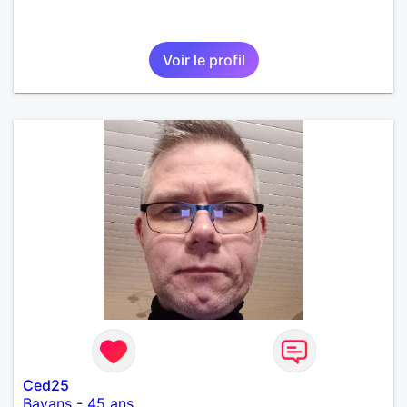
Voir le profil
Ced25
Bavans
-
45 ans