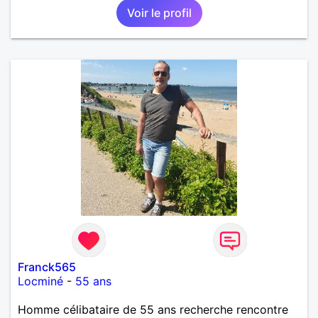
Voir le profil
affectueux, j’adore les petits moments de tendresse
et les calinous réguliers 😊❤️ La solitude finit parfois
par peser, alors si tu es en Nouvelle-Calédonie et
que tu crois encore à un amour vrai, prenons le
temps de discuter… et laissons l’avenir nous guider
🌹
Franck565
Locminé
-
55 ans
Homme célibataire de 55 ans recherche rencontre