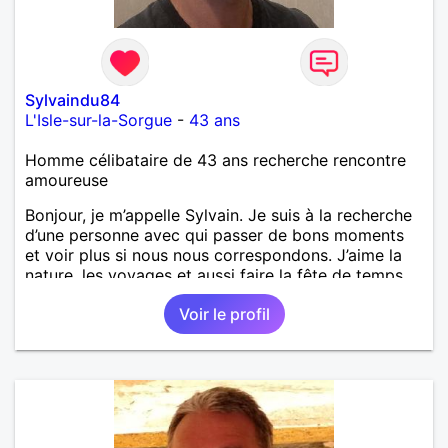
Sylvaindu84
L'Isle-sur-la-Sorgue
-
43 ans
Homme célibataire de 43 ans recherche rencontre
amoureuse
Bonjour, je m’appelle Sylvain. Je suis à la recherche
d’une personne avec qui passer de bons moments
et voir plus si nous nous correspondons. J’aime la
nature, les voyages et aussi faire la fête de temps
en temps ;-)Je suis papa d’un petit garçon de 7 ans
Voir le profil
dont je m’occupe en garde alternée. J’aime à peu
près tous les styles de musique. (Oui je suis pas
trop fan de Jul). Je fais du sport pour garder la
forme et plutôt agréable à regarder. (Enfin je le
pense en tout cas 😂)