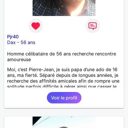
Pjr40
Dax
-
56 ans
Homme célibataire de 56 ans recherche rencontre
amoureuse
Moi, c’est Pierre-Jean, je suis papa d’une ado de 16
ans, ma fierté. Séparé depuis de longues années, je
recherche des affinités amicales afin de rompre une
solitude parfois difficile à gérer ainsi que casser le
vague à l’âme. L’amitié reste extrêmement
Voir le profil
importante à mes yeux mais peut se décliner en des
sentiments plus puissants. « Le temps fera son
œuvre » disait Arthur Schopenhauer, philosophe
allemand que j’adore. J’aime discuter sans pour
autant être trop locace. Je suis bourré de qualités
avec très peu de défauts. Je suis altruiste,